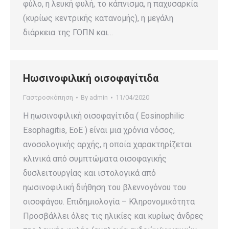
φύλο, η λευκή φυλή, το κάπνισμα, η παχυσαρκία
(κυρίως κεντρικής κατανομής), η μεγάλη
διάρκεια της ΓΟΠΝ και…
Ηωσινοφιλική οισοφαγίτιδα
Γαστροσκόπηση
By
admin
11/04/2020
Η ηωσινοφιλική οισοφαγίτιδα ( Eosinophilic
Esophagitis, EoE ) είναι μια χρόνια νόσος,
ανοσολογικής αρχής, η οποία χαρακτηρίζεται
κλινικά από συμπτώματα οισοφαγικής
δυσλειτουργίας και ιστολογικά από
ηωσινοφιλική διήθηση του βλεννογόνου του
οισοφάγου. Επιδημιολογία – Κληρονομικότητα
Προσβάλλει όλες τις ηλικίες και κυρίως άνδρες