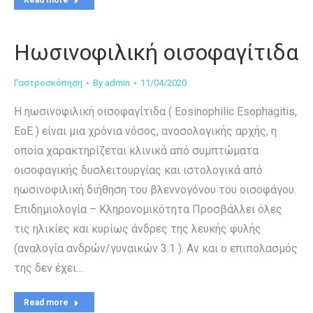
Read more
Ηωσινοφιλική οισοφαγίτιδα
Γαστροσκόπηση
By
admin
11/04/2020
Η ηωσινοφιλική οισοφαγίτιδα ( Eosinophilic Esophagitis,
EoE ) είναι μια χρόνια νόσος, ανοσολογικής αρχής, η
οποία χαρακτηρίζεται κλινικά από συμπτώματα
οισοφαγικής δυσλειτουργίας και ιστολογικά από
ηωσινοφιλική διήθηση του βλεννογόνου του οισοφάγου.
Επιδημιολογία – Κληρονομικότητα Προσβάλλει όλες
τις ηλικίες και κυρίως άνδρες της λευκής φυλής
(αναλογία ανδρών/γυναικών 3:1 ). Αν και ο επιπολασμός
της δεν έχει…
Read more